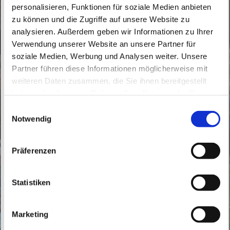
personalisieren, Funktionen für soziale Medien anbieten
zu können und die Zugriffe auf unsere Website zu
analysieren. Außerdem geben wir Informationen zu Ihrer
Verwendung unserer Website an unsere Partner für
soziale Medien, Werbung und Analysen weiter. Unsere
Partner führen diese Informationen möglicherweise mit
weiteren Daten zusammen, die Sie ihnen bereitgestellt
Donnerstag, 6. August 2026, 09:30 Uhr
haben oder die sie im Rahmen Ihrer Nutzung der Dienste
gesammelt haben.
E
Maria Hilfe der Christen, Kolpingstraße
Notwendig
i
16, 16341 Panketal
n
w
Präferenzen
i
l
l
Statistiken
i
g
Marketing
u