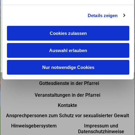
n
g
Details zeigen
s
a
u
Cookies zulassen
s
w
Auswahl erlauben
a
h
l
Nur notwendige Cookies
Gottesdienste in der Pfarrei
Veranstaltungen in der Pfarrei
Kontakte
Ansprechpersonen zum Schutz vor sexualisierter Gewalt
Hinweisgebersystem
Impressum und
Datenschutzhinweise