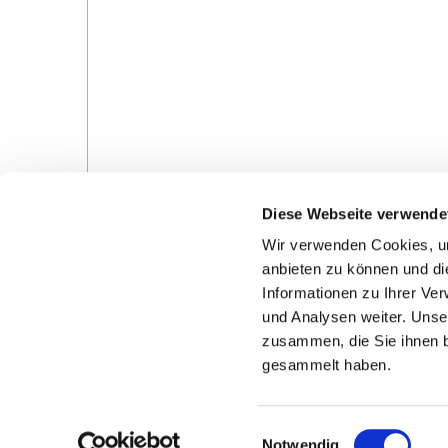
Diese Webseite verwende
Wir verwenden Cookies, um
anbieten zu können und di
Informationen zu Ihrer Ve
und Analysen weiter. Unse
Gottesdienste in der Pfarrei
Veranstaltungen in d
zusammen, die Sie ihnen b
Pfarrei
gesammelt haben.
E
Notwendig