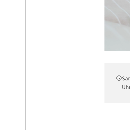
Sam
Uh