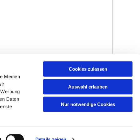
Cookies zulassen
le Medien
ir
Auswahl erlauben
, Werbung
ren Daten
Hinweisgebersystem
Impressum und
Nur notwendige Cookies
ienste
Datenschutzhinweise
g
Details zeigen