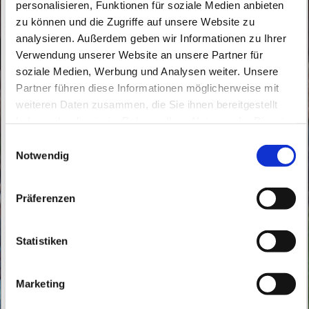
personalisieren, Funktionen für soziale Medien anbieten
zu können und die Zugriffe auf unsere Website zu
analysieren. Außerdem geben wir Informationen zu Ihrer
Verwendung unserer Website an unsere Partner für
soziale Medien, Werbung und Analysen weiter. Unsere
Sonntag, 29. August 2027, 11:30 - 13:30
Partner führen diese Informationen möglicherweise mit
Uhr
weiteren Daten zusammen, die Sie ihnen bereitgestellt
haben oder die sie im Rahmen Ihrer Nutzung der Dienste
gesammelt haben.
St. Peter und Paul, Schicklerstraße 7,
E
Notwendig
i
16225 Eberswalde
n
w
Präferenzen
i
l
l
Statistiken
i
g
Marketing
u
n