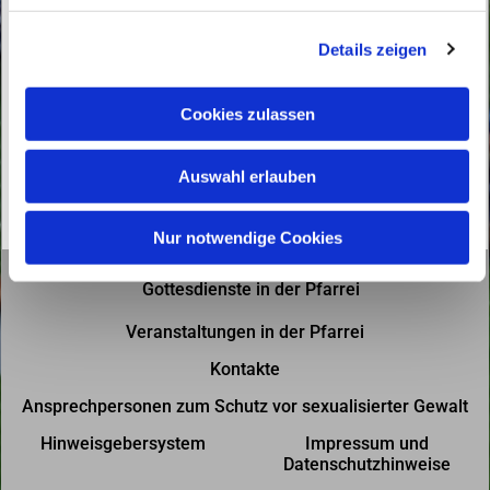
g
Details zeigen
s
a
u
Cookies zulassen
s
w
Auswahl erlauben
a
h
l
Nur notwendige Cookies
Gottesdienste in der Pfarrei
Veranstaltungen in der Pfarrei
Kontakte
Ansprechpersonen zum Schutz vor sexualisierter Gewalt
Hinweisgebersystem
Impressum und
Datenschutzhinweise