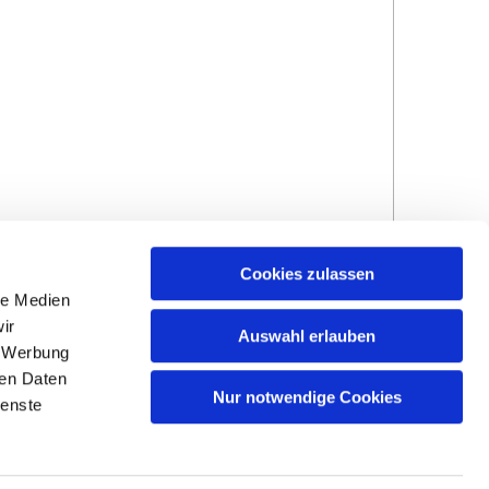
Cookies zulassen
le Medien
ir
Auswahl erlauben
, Werbung
ren Daten
Hinweisgebersystem
Impressum und
Nur notwendige Cookies
ienste
Datenschutzhinweise