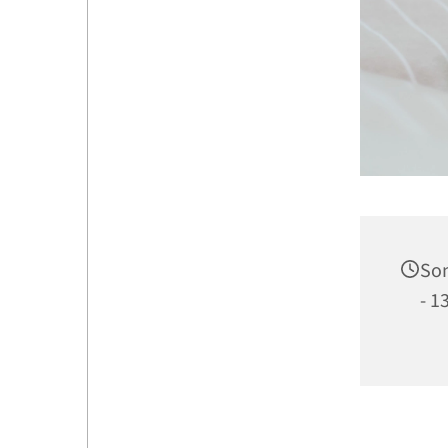
Son
- 1