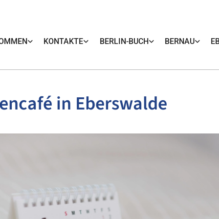
KOMMEN
KONTAKTE
BERLIN-BUCH
BERNAU
E
encafé in Eberswalde