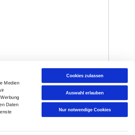
Cookies zulassen
le Medien
ir
Auswahl erlauben
, Werbung
ren Daten
Hinweisgebersystem
Impressum und
Nur notwendige Cookies
ienste
Datenschutzhinweise