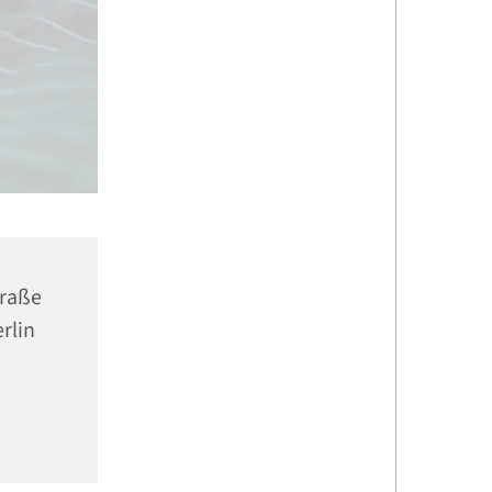
traße
rlin