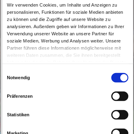
Wir verwenden Cookies, um Inhalte und Anzeigen zu
personalisieren, Funktionen für soziale Medien anbieten
zu können und die Zugriffe auf unsere Website zu
analysieren. Außerdem geben wir Informationen zu Ihrer
Verwendung unserer Website an unsere Partner für
soziale Medien, Werbung und Analysen weiter. Unsere
Mittwoch, 2. Juni 2027, 16:30 Uhr
Partner führen diese Informationen möglicherweise mit
weiteren Daten zusammen, die Sie ihnen bereitgestellt
haben oder die sie im Rahmen Ihrer Nutzung der Dienste
Herz Jesu, Börnicker Straße 12, 16321
gesammelt haben.
E
Bernau bei Berlin
Notwendig
i
n
Frau Bettina Szengel - Religionslehrerin
w
Präferenzen
i
l
l
Statistiken
i
g
Marketing