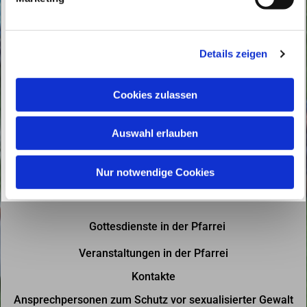
u
n
g
Details zeigen
s
a
u
Cookies zulassen
s
w
Auswahl erlauben
a
h
l
Nur notwendige Cookies
Gottesdienste in der Pfarrei
Veranstaltungen in der Pfarrei
Kontakte
Ansprechpersonen zum Schutz vor sexualisierter Gewalt