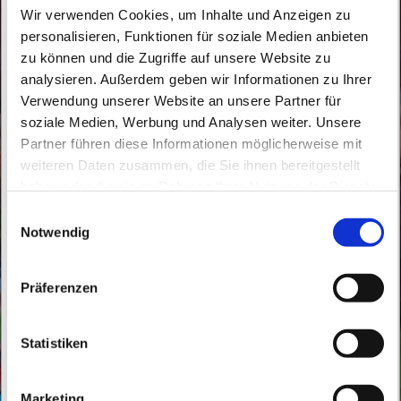
Wir verwenden Cookies, um Inhalte und Anzeigen zu
personalisieren, Funktionen für soziale Medien anbieten
zu können und die Zugriffe auf unsere Website zu
analysieren. Außerdem geben wir Informationen zu Ihrer
Verwendung unserer Website an unsere Partner für
soziale Medien, Werbung und Analysen weiter. Unsere
Mittwoch, 23. Juni 2027, 16:30 Uhr
Partner führen diese Informationen möglicherweise mit
weiteren Daten zusammen, die Sie ihnen bereitgestellt
haben oder die sie im Rahmen Ihrer Nutzung der Dienste
Herz Jesu, Börnicker Straße 12, 16321
gesammelt haben.
E
Bernau bei Berlin
Notwendig
i
n
Frau Bettina Szengel - Religionslehrerin
w
Präferenzen
i
l
l
Statistiken
i
g
Marketing