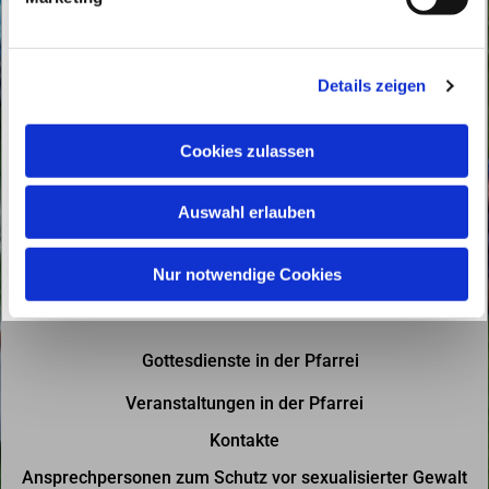
u
n
g
Details zeigen
s
a
u
Cookies zulassen
s
w
Auswahl erlauben
a
h
l
Nur notwendige Cookies
Gottesdienste in der Pfarrei
Veranstaltungen in der Pfarrei
Kontakte
Ansprechpersonen zum Schutz vor sexualisierter Gewalt