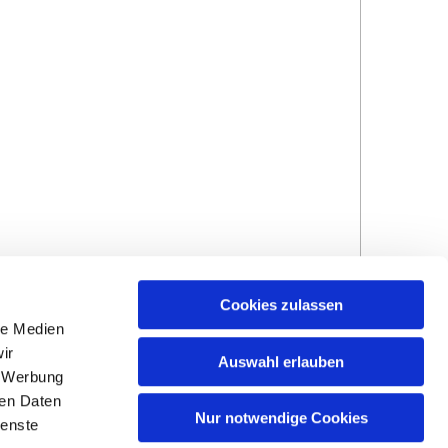
Cookies zulassen
le Medien
ir
Auswahl erlauben
, Werbung
ren Daten
Hinweisgebersystem
Impressum und
Nur notwendige Cookies
ienste
Datenschutzhinweise