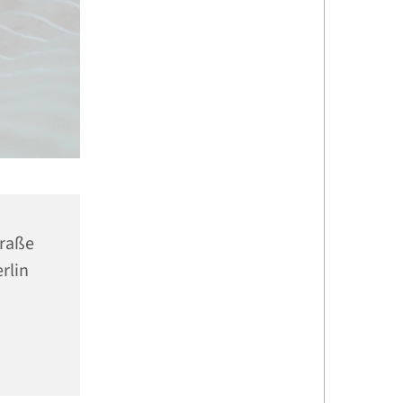
traße
rlin