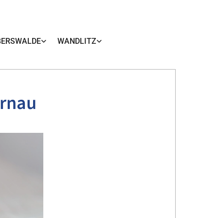
BERSWALDE
WANDLITZ
ernau