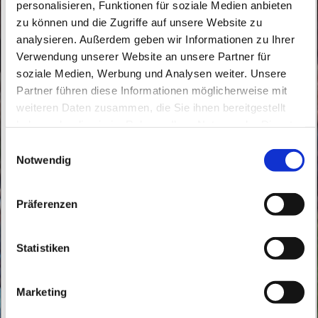
personalisieren, Funktionen für soziale Medien anbieten
zu können und die Zugriffe auf unsere Website zu
analysieren. Außerdem geben wir Informationen zu Ihrer
Verwendung unserer Website an unsere Partner für
soziale Medien, Werbung und Analysen weiter. Unsere
Freitag, 9. Oktober 2026, 14:00 - 15:00
Partner führen diese Informationen möglicherweise mit
Uhr
weiteren Daten zusammen, die Sie ihnen bereitgestellt
haben oder die sie im Rahmen Ihrer Nutzung der Dienste
gesammelt haben.
St. Konrad Wandlitz, Thälmannstraße 02,
E
Notwendig
i
Thälmannstr.02, 16348 Wandlitz
n
w
Präferenzen
i
l
l
Statistiken
i
g
Marketing
u
n