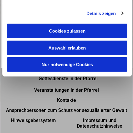
g
Details zeigen
s
a
u
Cookies zulassen
s
w
Auswahl erlauben
a
h
l
Nur notwendige Cookies
Gottesdienste in der Pfarrei
Veranstaltungen in der Pfarrei
Kontakte
Ansprechpersonen zum Schutz vor sexualisierter Gewalt
Hinweisgebersystem
Impressum und
Datenschutzhinweise