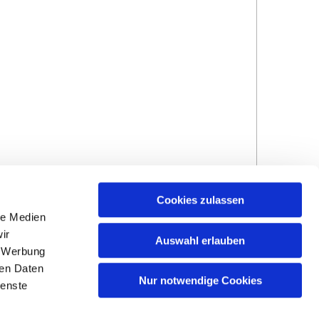
Cookies zulassen
le Medien
ir
Auswahl erlauben
, Werbung
ren Daten
Hinweisgebersystem
Impressum und
Nur notwendige Cookies
ienste
Datenschutzhinweise