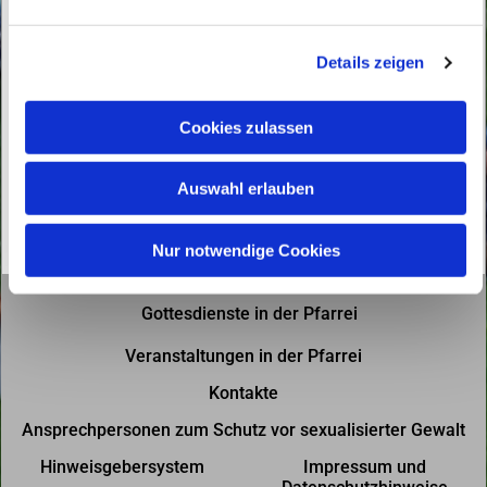
n
g
Details zeigen
s
a
u
Cookies zulassen
s
w
Auswahl erlauben
a
h
l
Nur notwendige Cookies
Gottesdienste in der Pfarrei
Veranstaltungen in der Pfarrei
Kontakte
Ansprechpersonen zum Schutz vor sexualisierter Gewalt
Hinweisgebersystem
Impressum und