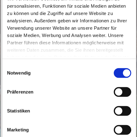
personalisieren, Funktionen für soziale Medien anbieten
zu können und die Zugriffe auf unsere Website zu
analysieren. Außerdem geben wir Informationen zu Ihrer
Verwendung unserer Website an unsere Partner für
soziale Medien, Werbung und Analysen weiter. Unsere
Mittwoch, 7. Oktober 2026, 14:30 Uhr
Partner führen diese Informationen möglicherweise mit
weiteren Daten zusammen, die Sie ihnen bereitgestellt
St. Marien, Bahnhofstraße 161, 16359
haben oder die sie im Rahmen Ihrer Nutzung der Dienste
Biesenthal
gesammelt haben.
E
Notwendig
i
Frau Bettina Szengel - Religionslehrerin
n
w
Präferenzen
i
l
l
Statistiken
i
g
Marketing
u