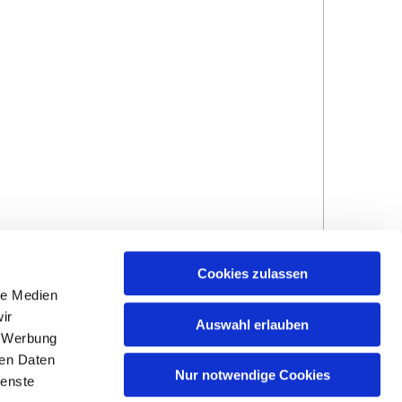
Cookies zulassen
le Medien
ir
Auswahl erlauben
, Werbung
ren Daten
Hinweisgebersystem
Impressum und
Nur notwendige Cookies
ienste
Datenschutzhinweise