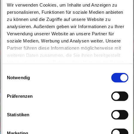
Wir verwenden Cookies, um Inhalte und Anzeigen zu
personalisieren, Funktionen für soziale Medien anbieten
zu können und die Zugriffe auf unsere Website zu
analysieren. Außerdem geben wir Informationen zu Ihrer
Verwendung unserer Website an unsere Partner für
soziale Medien, Werbung und Analysen weiter. Unsere
Mittwoch, 10. März 2027, 14:30 Uhr
Partner führen diese Informationen möglicherweise mit
weiteren Daten zusammen, die Sie ihnen bereitgestellt
haben oder die sie im Rahmen Ihrer Nutzung der Dienste
St. Marien, Bahnhofstraße 161, 16359
gesammelt haben.
E
Biesenthal
Notwendig
i
n
Frau Bettina Szengel - Religionslehrerin
w
Präferenzen
i
l
l
Statistiken
i
g
Marketing