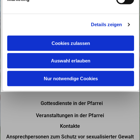
u
n
g
Details zeigen
s
a
u
Cookies zulassen
s
w
Auswahl erlauben
a
h
l
Nur notwendige Cookies
Gottesdienste in der Pfarrei
Veranstaltungen in der Pfarrei
Kontakte
Ansprechpersonen zum Schutz vor sexualisierter Gewalt