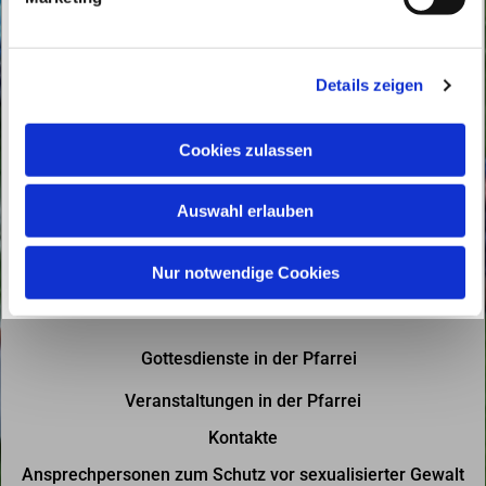
u
n
g
Details zeigen
s
a
u
Cookies zulassen
s
w
Auswahl erlauben
a
h
l
Nur notwendige Cookies
Gottesdienste in der Pfarrei
Veranstaltungen in der Pfarrei
Kontakte
Ansprechpersonen zum Schutz vor sexualisierter Gewalt