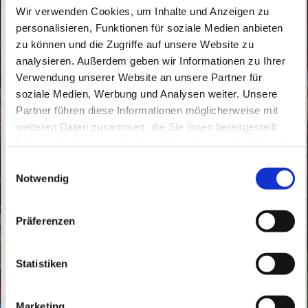
Wir verwenden Cookies, um Inhalte und Anzeigen zu
personalisieren, Funktionen für soziale Medien anbieten
zu können und die Zugriffe auf unsere Website zu
analysieren. Außerdem geben wir Informationen zu Ihrer
Verwendung unserer Website an unsere Partner für
soziale Medien, Werbung und Analysen weiter. Unsere
Mittwoch, 7. Juli 2027, 14:30 Uhr
Partner führen diese Informationen möglicherweise mit
weiteren Daten zusammen, die Sie ihnen bereitgestellt
haben oder die sie im Rahmen Ihrer Nutzung der Dienste
St. Marien, Bahnhofstraße 161, 16359
gesammelt haben.
E
Biesenthal
Notwendig
i
n
Frau Bettina Szengel - Religionslehrerin
w
Präferenzen
i
l
l
Statistiken
i
g
Marketing