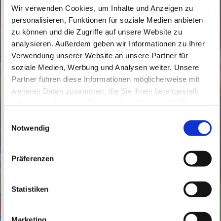
Wir verwenden Cookies, um Inhalte und Anzeigen zu
personalisieren, Funktionen für soziale Medien anbieten
zu können und die Zugriffe auf unsere Website zu
analysieren. Außerdem geben wir Informationen zu Ihrer
Verwendung unserer Website an unsere Partner für
soziale Medien, Werbung und Analysen weiter. Unsere
Mittwoch, 12. Januar 2028, 14:30 Uhr
Partner führen diese Informationen möglicherweise mit
weiteren Daten zusammen, die Sie ihnen bereitgestellt
haben oder die sie im Rahmen Ihrer Nutzung der Dienste
St. Marien, Bahnhofstraße 161, 16359
gesammelt haben.
E
Biesenthal
Notwendig
i
n
Frau Bettina Szengel - Religionslehrerin
w
Präferenzen
i
l
l
Statistiken
i
g
Marketing