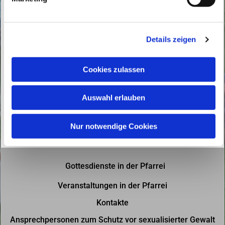
u
n
g
Details zeigen
s
a
u
Cookies zulassen
s
w
Auswahl erlauben
a
h
l
Nur notwendige Cookies
Gottesdienste in der Pfarrei
Veranstaltungen in der Pfarrei
Kontakte
Ansprechpersonen zum Schutz vor sexualisierter Gewalt