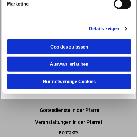
Marketing
u
n
g
Details zeigen
s
a
u
Cookies zulassen
s
w
Auswahl erlauben
a
h
l
Nur notwendige Cookies
Gottesdienste in der Pfarrei
Veranstaltungen in der Pfarrei
Kontakte