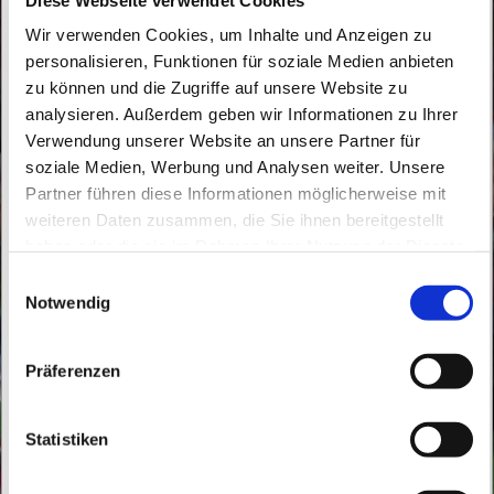
Wir verwenden Cookies, um Inhalte und Anzeigen zu
personalisieren, Funktionen für soziale Medien anbieten
zu können und die Zugriffe auf unsere Website zu
analysieren. Außerdem geben wir Informationen zu Ihrer
Verwendung unserer Website an unsere Partner für
soziale Medien, Werbung und Analysen weiter. Unsere
Montag, 18. Januar 2027, 15:00 - 15:45
Partner führen diese Informationen möglicherweise mit
Uhr
weiteren Daten zusammen, die Sie ihnen bereitgestellt
haben oder die sie im Rahmen Ihrer Nutzung der Dienste
St. Peter und Paul, Schicklerstraße 7,
gesammelt haben.
E
16225 Eberswalde
Notwendig
i
n
w
Frau E. Gerhardt
Präferenzen
i
l
l
Statistiken
i
g