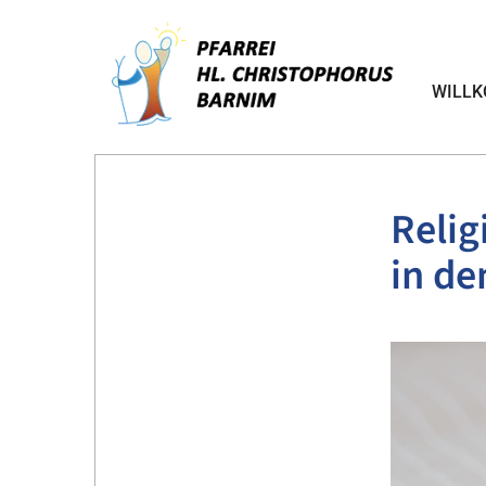
WILL
Relig
in de