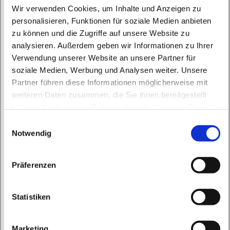
Wir verwenden Cookies, um Inhalte und Anzeigen zu
personalisieren, Funktionen für soziale Medien anbieten
zu können und die Zugriffe auf unsere Website zu
analysieren. Außerdem geben wir Informationen zu Ihrer
Verwendung unserer Website an unsere Partner für
soziale Medien, Werbung und Analysen weiter. Unsere
Montag, 12. April 2027, 15:00 - 15:45 Uhr
Partner führen diese Informationen möglicherweise mit
weiteren Daten zusammen, die Sie ihnen bereitgestellt
haben oder die sie im Rahmen Ihrer Nutzung der Dienste
St. Peter und Paul, Schicklerstraße 7,
gesammelt haben.
E
16225 Eberswalde
Notwendig
i
n
Frau E. Gerhardt
w
Präferenzen
i
l
l
Statistiken
i
g
Marketing