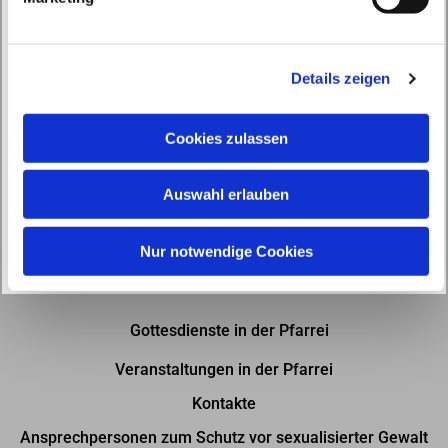
u
n
g
Details zeigen
s
a
u
Cookies zulassen
s
w
Auswahl erlauben
a
h
l
Nur notwendige Cookies
Gottesdienste in der Pfarrei
Veranstaltungen in der Pfarrei
Kontakte
Ansprechpersonen zum Schutz vor sexualisierter Gewalt