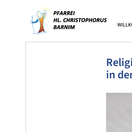
WILL
Relig
in de