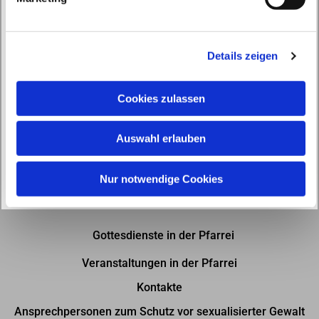
u
n
g
Details zeigen
s
a
u
Cookies zulassen
s
w
Auswahl erlauben
a
h
l
Nur notwendige Cookies
Gottesdienste in der Pfarrei
Veranstaltungen in der Pfarrei
Kontakte
Ansprechpersonen zum Schutz vor sexualisierter Gewalt