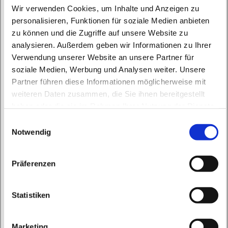
Wir verwenden Cookies, um Inhalte und Anzeigen zu
personalisieren, Funktionen für soziale Medien anbieten
zu können und die Zugriffe auf unsere Website zu
analysieren. Außerdem geben wir Informationen zu Ihrer
Verwendung unserer Website an unsere Partner für
soziale Medien, Werbung und Analysen weiter. Unsere
Montag, 28. Juni 2027, 15:00 - 15:45 Uhr
Partner führen diese Informationen möglicherweise mit
weiteren Daten zusammen, die Sie ihnen bereitgestellt
haben oder die sie im Rahmen Ihrer Nutzung der Dienste
St. Peter und Paul, Schicklerstraße 7,
gesammelt haben.
E
16225 Eberswalde
Notwendig
i
n
Frau E. Gerhardt
w
Präferenzen
i
l
l
Statistiken
i
g
Marketing