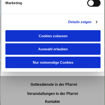
Marketing
u
n
g
Details zeigen
s
a
u
Cookies zulassen
s
w
Auswahl erlauben
a
h
l
Nur notwendige Cookies
Gottesdienste in der Pfarrei
Veranstaltungen in der Pfarrei
Kontakte