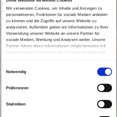
Wir verwenden Cookies, um Inhalte und Anzeigen zu
personalisieren, Funktionen für soziale Medien anbieten
zu können und die Zugriffe auf unsere Website zu
analysieren. Außerdem geben wir Informationen zu Ihrer
Verwendung unserer Website an unsere Partner für
soziale Medien, Werbung und Analysen weiter. Unsere
Montag, 20. Dezember 2027, 15:00 - 15:45
Partner führen diese Informationen möglicherweise mit
Uhr
weiteren Daten zusammen, die Sie ihnen bereitgestellt
haben oder die sie im Rahmen Ihrer Nutzung der Dienste
St. Peter und Paul, Schicklerstraße 7,
gesammelt haben.
E
16225 Eberswalde
Notwendig
i
n
w
Frau E. Gerhardt
Präferenzen
i
l
l
Statistiken
i
g