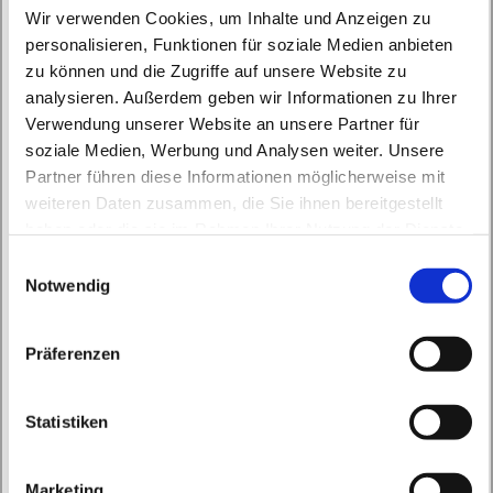
Wir verwenden Cookies, um Inhalte und Anzeigen zu
personalisieren, Funktionen für soziale Medien anbieten
zu können und die Zugriffe auf unsere Website zu
analysieren. Außerdem geben wir Informationen zu Ihrer
Verwendung unserer Website an unsere Partner für
soziale Medien, Werbung und Analysen weiter. Unsere
Montag, 3. Januar 2028, 15:00 - 15:45 Uhr
Partner führen diese Informationen möglicherweise mit
weiteren Daten zusammen, die Sie ihnen bereitgestellt
haben oder die sie im Rahmen Ihrer Nutzung der Dienste
St. Peter und Paul, Schicklerstraße 7,
gesammelt haben.
E
16225 Eberswalde
Notwendig
i
n
Frau E. Gerhardt
w
Präferenzen
i
l
l
Statistiken
i
g
Marketing