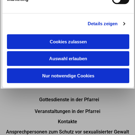
u
n
g
Details zeigen
s
a
u
Cookies zulassen
s
w
Auswahl erlauben
a
h
l
Nur notwendige Cookies
Gottesdienste in der Pfarrei
Veranstaltungen in der Pfarrei
Kontakte
Ansprechpersonen zum Schutz vor sexualisierter Gewalt