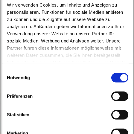
Wir verwenden Cookies, um Inhalte und Anzeigen zu
personalisieren, Funktionen für soziale Medien anbieten
zu können und die Zugriffe auf unsere Website zu
analysieren. Außerdem geben wir Informationen zu Ihrer
Verwendung unserer Website an unsere Partner für
soziale Medien, Werbung und Analysen weiter. Unsere
Dienstag, 1. Juni 2027, 15:50 - 16:35 Uhr
Partner führen diese Informationen möglicherweise mit
weiteren Daten zusammen, die Sie ihnen bereitgestellt
haben oder die sie im Rahmen Ihrer Nutzung der Dienste
St. Peter und Paul, Schicklerstraße 7,
gesammelt haben.
E
16225 Eberswalde
Notwendig
i
n
Frau E. Gerhardt
w
Präferenzen
i
l
l
Statistiken
i
g
Marketing