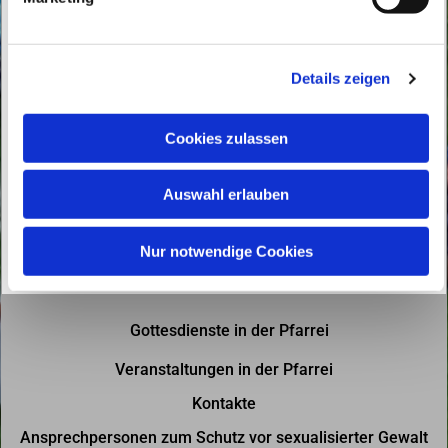
u
n
g
Details zeigen
s
a
u
Cookies zulassen
s
w
Auswahl erlauben
a
h
l
Nur notwendige Cookies
Gottesdienste in der Pfarrei
Veranstaltungen in der Pfarrei
Kontakte
Ansprechpersonen zum Schutz vor sexualisierter Gewalt