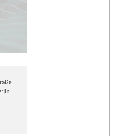
traße
rlin