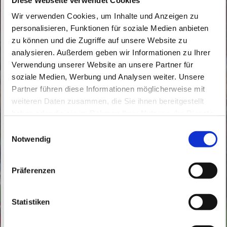
Wir verwenden Cookies, um Inhalte und Anzeigen zu
personalisieren, Funktionen für soziale Medien anbieten
zu können und die Zugriffe auf unsere Website zu
analysieren. Außerdem geben wir Informationen zu Ihrer
Verwendung unserer Website an unsere Partner für
soziale Medien, Werbung und Analysen weiter. Unsere
Dienstag, 14. September 2027, 16:40 -
Partner führen diese Informationen möglicherweise mit
17:20 Uhr
weiteren Daten zusammen, die Sie ihnen bereitgestellt
haben oder die sie im Rahmen Ihrer Nutzung der Dienste
St. Peter und Paul, Schicklerstraße 7,
gesammelt haben.
E
16225 Eberswalde
Notwendig
i
n
w
Frau E. Gerhardt
Präferenzen
i
l
l
Statistiken
i
g