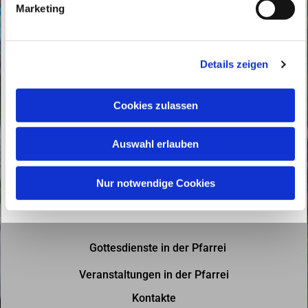
Marketing
u
n
g
Details zeigen
s
a
u
Cookies zulassen
s
w
Auswahl erlauben
a
h
l
Nur notwendige Cookies
Gottesdienste in der Pfarrei
Veranstaltungen in der Pfarrei
Kontakte