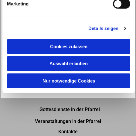
Marketing
u
n
g
Details zeigen
s
a
u
Cookies zulassen
s
w
Auswahl erlauben
a
h
l
Nur notwendige Cookies
Gottesdienste in der Pfarrei
Veranstaltungen in der Pfarrei
Kontakte