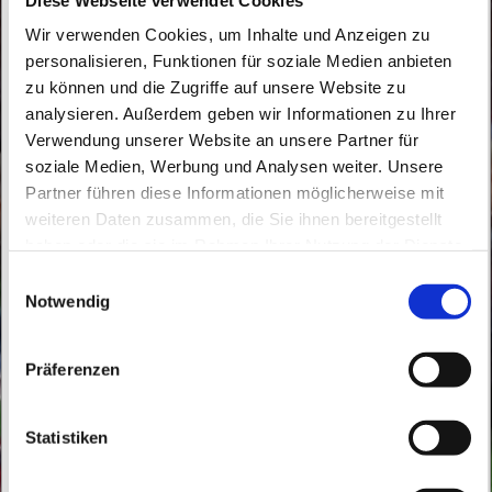
Wir verwenden Cookies, um Inhalte und Anzeigen zu
personalisieren, Funktionen für soziale Medien anbieten
zu können und die Zugriffe auf unsere Website zu
analysieren. Außerdem geben wir Informationen zu Ihrer
Verwendung unserer Website an unsere Partner für
soziale Medien, Werbung und Analysen weiter. Unsere
Dienstag, 21. September 2027, 16:40 -
Partner führen diese Informationen möglicherweise mit
17:20 Uhr
weiteren Daten zusammen, die Sie ihnen bereitgestellt
haben oder die sie im Rahmen Ihrer Nutzung der Dienste
St. Peter und Paul, Schicklerstraße 7,
gesammelt haben.
E
16225 Eberswalde
Notwendig
i
n
w
Frau E. Gerhardt
Präferenzen
i
l
l
Statistiken
i
g