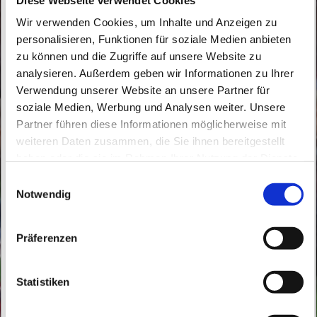
Wir verwenden Cookies, um Inhalte und Anzeigen zu
personalisieren, Funktionen für soziale Medien anbieten
zu können und die Zugriffe auf unsere Website zu
analysieren. Außerdem geben wir Informationen zu Ihrer
Verwendung unserer Website an unsere Partner für
soziale Medien, Werbung und Analysen weiter. Unsere
Dienstag, 18. Januar 2028, 16:40 - 17:20
Partner führen diese Informationen möglicherweise mit
Uhr
weiteren Daten zusammen, die Sie ihnen bereitgestellt
haben oder die sie im Rahmen Ihrer Nutzung der Dienste
St. Peter und Paul, Schicklerstraße 7,
gesammelt haben.
E
16225 Eberswalde
Notwendig
i
n
w
Frau E. Gerhardt
Präferenzen
i
l
l
Statistiken
i
g