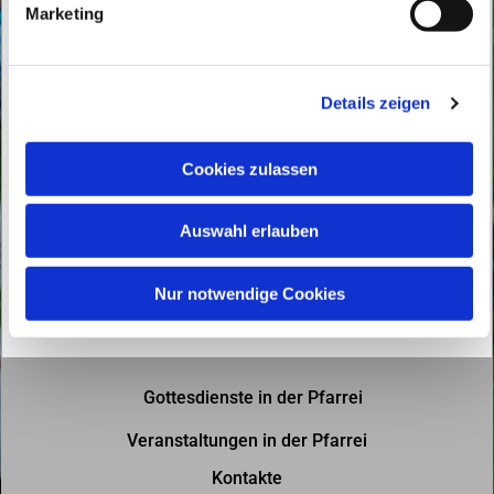
Marketing
u
n
g
Details zeigen
s
a
u
Cookies zulassen
s
w
Auswahl erlauben
a
h
l
Nur notwendige Cookies
Gottesdienste in der Pfarrei
Veranstaltungen in der Pfarrei
Kontakte