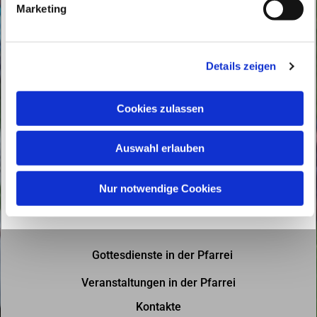
Marketing
u
n
g
Details zeigen
s
a
u
Cookies zulassen
s
w
Auswahl erlauben
a
h
l
Nur notwendige Cookies
Gottesdienste in der Pfarrei
Veranstaltungen in der Pfarrei
Kontakte