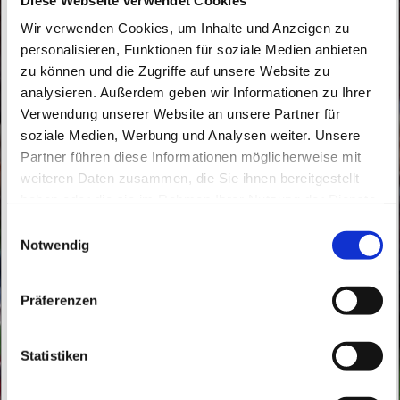
Wir verwenden Cookies, um Inhalte und Anzeigen zu
personalisieren, Funktionen für soziale Medien anbieten
zu können und die Zugriffe auf unsere Website zu
analysieren. Außerdem geben wir Informationen zu Ihrer
Verwendung unserer Website an unsere Partner für
soziale Medien, Werbung und Analysen weiter. Unsere
Dienstag, 30. Dezember 2025, 16:40 -
Partner führen diese Informationen möglicherweise mit
17:20 Uhr
weiteren Daten zusammen, die Sie ihnen bereitgestellt
haben oder die sie im Rahmen Ihrer Nutzung der Dienste
St. Peter und Paul, Schicklerstraße 7,
gesammelt haben.
E
16225 Eberswalde
Notwendig
i
n
w
Frau E. Gerhardt
Präferenzen
i
l
l
Statistiken
i
g