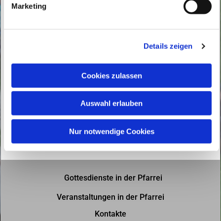
Marketing
u
n
g
Details zeigen
s
a
u
Cookies zulassen
s
w
Auswahl erlauben
a
h
l
Nur notwendige Cookies
Gottesdienste in der Pfarrei
Veranstaltungen in der Pfarrei
Kontakte