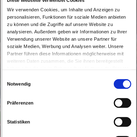
Wir verwenden Cookies, um Inhalte und Anzeigen zu
personalisieren, Funktionen für soziale Medien anbieten
zu können und die Zugriffe auf unsere Website zu
analysieren. Außerdem geben wir Informationen zu Ihrer
Verwendung unserer Website an unsere Partner für
soziale Medien, Werbung und Analysen weiter. Unsere
Dienstag, 11. November 2025, 16:40 -
Partner führen diese Informationen möglicherweise mit
17:20 Uhr
weiteren Daten zusammen, die Sie ihnen bereitgestellt
haben oder die sie im Rahmen Ihrer Nutzung der Dienste
St. Peter und Paul, Schicklerstraße 7,
gesammelt haben.
E
16225 Eberswalde
Notwendig
i
n
w
Frau E. Gerhaardt
Präferenzen
i
l
l
Statistiken
i
g