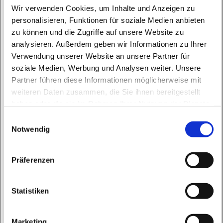
Wir verwenden Cookies, um Inhalte und Anzeigen zu
personalisieren, Funktionen für soziale Medien anbieten
zu können und die Zugriffe auf unsere Website zu
analysieren. Außerdem geben wir Informationen zu Ihrer
Verwendung unserer Website an unsere Partner für
soziale Medien, Werbung und Analysen weiter. Unsere
Montag, 20. September 2027, 15:50 Uhr
Partner führen diese Informationen möglicherweise mit
weiteren Daten zusammen, die Sie ihnen bereitgestellt
haben oder die sie im Rahmen Ihrer Nutzung der Dienste
St. Peter und Paul, Schicklerstraße 7,
gesammelt haben.
E
16225 Eberswalde
Notwendig
i
n
Frau E. Gerhardt
w
Präferenzen
i
l
l
Statistiken
i
g
Marketing