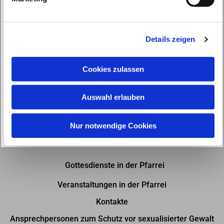
u
n
g
Details zeigen
s
a
u
Cookies zulassen
s
w
Auswahl erlauben
a
h
l
Nur notwendige Cookies
Gottesdienste in der Pfarrei
Veranstaltungen in der Pfarrei
Kontakte
Ansprechpersonen zum Schutz vor sexualisierter Gewalt