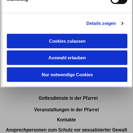
u
n
g
Details zeigen
s
a
u
Cookies zulassen
s
w
Auswahl erlauben
a
h
l
Nur notwendige Cookies
Gottesdienste in der Pfarrei
Veranstaltungen in der Pfarrei
Kontakte
Ansprechpersonen zum Schutz vor sexualisierter Gewalt