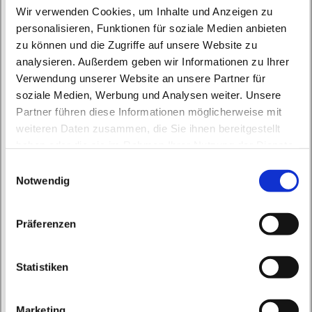
Wir verwenden Cookies, um Inhalte und Anzeigen zu
personalisieren, Funktionen für soziale Medien anbieten
zu können und die Zugriffe auf unsere Website zu
analysieren. Außerdem geben wir Informationen zu Ihrer
Verwendung unserer Website an unsere Partner für
soziale Medien, Werbung und Analysen weiter. Unsere
Montag, 8. November 2027, 15:50 Uhr
Partner führen diese Informationen möglicherweise mit
weiteren Daten zusammen, die Sie ihnen bereitgestellt
haben oder die sie im Rahmen Ihrer Nutzung der Dienste
St. Peter und Paul, Schicklerstraße 7,
gesammelt haben.
E
16225 Eberswalde
Notwendig
i
n
Frau E. Gerhardt
w
Präferenzen
i
l
l
Statistiken
i
g
Marketing