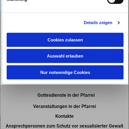
u
n
g
Details zeigen
s
a
u
Cookies zulassen
s
w
Auswahl erlauben
a
h
l
Nur notwendige Cookies
Gottesdienste in der Pfarrei
Veranstaltungen in der Pfarrei
Kontakte
Ansprechpersonen zum Schutz vor sexualisierter Gewalt