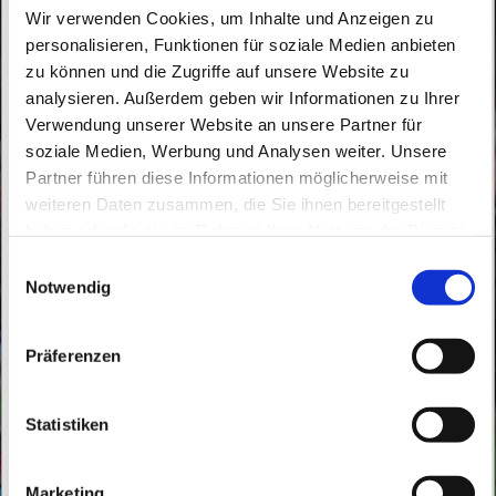
Wir verwenden Cookies, um Inhalte und Anzeigen zu
personalisieren, Funktionen für soziale Medien anbieten
zu können und die Zugriffe auf unsere Website zu
analysieren. Außerdem geben wir Informationen zu Ihrer
Verwendung unserer Website an unsere Partner für
soziale Medien, Werbung und Analysen weiter. Unsere
Montag, 3. August 2026, 15:50 Uhr
Partner führen diese Informationen möglicherweise mit
weiteren Daten zusammen, die Sie ihnen bereitgestellt
haben oder die sie im Rahmen Ihrer Nutzung der Dienste
St. Peter und Paul, Schicklerstraße 7,
gesammelt haben.
E
16225 Eberswalde
Notwendig
i
n
Frau E. Gerhardt
w
Präferenzen
i
l
l
Statistiken
i
g
Marketing