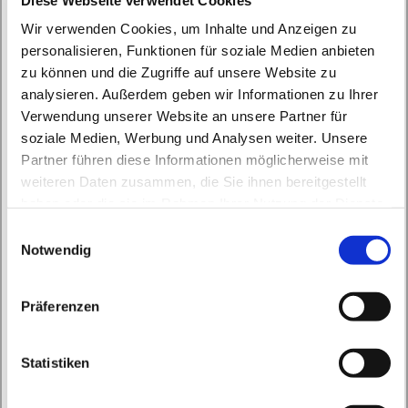
Wir verwenden Cookies, um Inhalte und Anzeigen zu
personalisieren, Funktionen für soziale Medien anbieten
zu können und die Zugriffe auf unsere Website zu
analysieren. Außerdem geben wir Informationen zu Ihrer
Verwendung unserer Website an unsere Partner für
soziale Medien, Werbung und Analysen weiter. Unsere
Montag, 15. Februar 2027, 16:50 - 17:35
Partner führen diese Informationen möglicherweise mit
Uhr
weiteren Daten zusammen, die Sie ihnen bereitgestellt
haben oder die sie im Rahmen Ihrer Nutzung der Dienste
St. Peter und Paul, Schicklerstraße 7,
gesammelt haben.
E
16225 Eberswalde
Notwendig
i
n
w
Frau E. Gerhardt
Präferenzen
i
l
l
Statistiken
i
g