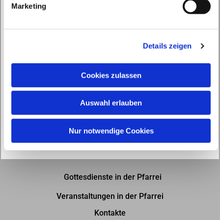
Marketing
u
n
g
Details zeigen
s
a
u
Cookies zulassen
s
w
Auswahl erlauben
a
h
l
Nur notwendige Cookies
Gottesdienste in der Pfarrei
Veranstaltungen in der Pfarrei
Kontakte