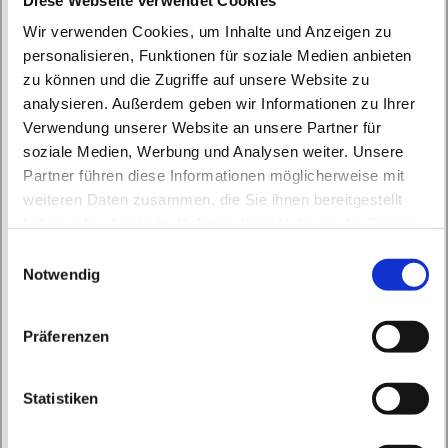
Wir verwenden Cookies, um Inhalte und Anzeigen zu
personalisieren, Funktionen für soziale Medien anbieten
zu können und die Zugriffe auf unsere Website zu
analysieren. Außerdem geben wir Informationen zu Ihrer
Verwendung unserer Website an unsere Partner für
soziale Medien, Werbung und Analysen weiter. Unsere
Montag, 22. Februar 2027, 16:50 - 17:35
Partner führen diese Informationen möglicherweise mit
Uhr
weiteren Daten zusammen, die Sie ihnen bereitgestellt
haben oder die sie im Rahmen Ihrer Nutzung der Dienste
St. Peter und Paul, Schicklerstraße 7,
gesammelt haben.
E
16225 Eberswalde
Notwendig
i
n
w
Frau E. Gerhardt
Präferenzen
i
l
l
Statistiken
i
g