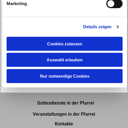
Marketing
u
n
g
Details zeigen
s
a
u
Cookies zulassen
s
w
Auswahl erlauben
a
h
l
Nur notwendige Cookies
Gottesdienste in der Pfarrei
Veranstaltungen in der Pfarrei
Kontakte