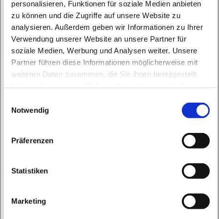
personalisieren, Funktionen für soziale Medien anbieten
zu können und die Zugriffe auf unsere Website zu
analysieren. Außerdem geben wir Informationen zu Ihrer
Verwendung unserer Website an unsere Partner für
soziale Medien, Werbung und Analysen weiter. Unsere
Freitag, 30. Oktober 2026, 17:00 - 17:30
Partner führen diese Informationen möglicherweise mit
Uhr
weiteren Daten zusammen, die Sie ihnen bereitgestellt
haben oder die sie im Rahmen Ihrer Nutzung der Dienste
gesammelt haben.
Herz Jesu Bernau, Bahnhofstraße 9,
E
Notwendig
i
16321 Bernau bei Berlin
n
w
Präferenzen
i
l
l
Statistiken
i
g
Marketing
u
n