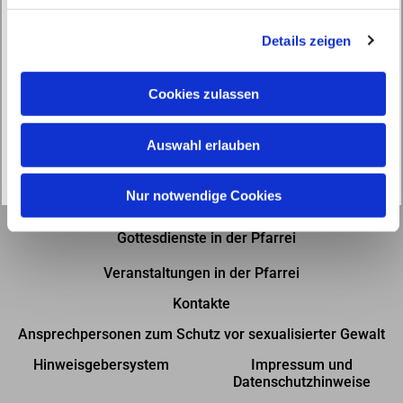
g
Details zeigen
s
a
u
Cookies zulassen
s
w
Auswahl erlauben
a
h
l
Nur notwendige Cookies
Gottesdienste in der Pfarrei
Veranstaltungen in der Pfarrei
Kontakte
Ansprechpersonen zum Schutz vor sexualisierter Gewalt
Hinweisgebersystem
Impressum und
Datenschutzhinweise