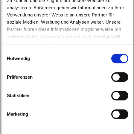
zu können und die Zugriffe auf unsere Website zu
analysieren. Außerdem geben wir Informationen zu Ihrer
Verwendung unserer Website an unsere Partner für
soziale Medien, Werbung und Analysen weiter. Unsere
Partner führen diese Informationen möglicherweise mit
Dienstag, 21. Dezember 2027, 08:30 Uhr
weiteren Daten zusammen, die Sie ihnen bereitgestellt
haben oder die sie im Rahmen Ihrer Nutzung der Dienste
gesammelt haben.
Buch, Röbellweg 59/61, 13125 Berlin
E
Notwendig
i
n
w
Präferenzen
i
l
l
Statistiken
i
g
Marketing
u
n
g