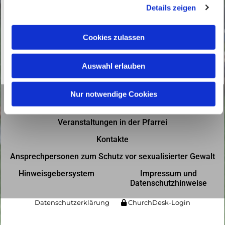
Details zeigen
s
a
u
Cookies zulassen
s
w
Auswahl erlauben
a
h
l
Nur notwendige Cookies
Gottesdienste in der Pfarrei
Veranstaltungen in der Pfarrei
Kontakte
Ansprechpersonen zum Schutz vor sexualisierter Gewalt
Hinweisgebersystem
Impressum und
Datenschutzhinweise
Datenschutzerklärung
ChurchDesk-Login