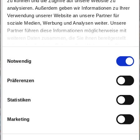
zu können und die Zugriffe auf unsere Website zu
analysieren. Außerdem geben wir Informationen zu Ihrer
Verwendung unserer Website an unsere Partner für
soziale Medien, Werbung und Analysen weiter. Unsere
Partner führen diese Informationen möglicherweise mit
Dienstag, 17. November 2026, 08:30 Uhr
weiteren Daten zusammen, die Sie ihnen bereitgestellt
haben oder die sie im Rahmen Ihrer Nutzung der Dienste
gesammelt haben.
Buch, Röbellweg 59/61, 13125 Berlin
E
Notwendig
i
n
w
Präferenzen
i
l
l
Statistiken
i
g
Marketing
u
n
g