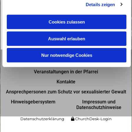
Details zeigen
s
a
u
Cookies zulassen
s
w
Auswahl erlauben
a
h
l
Nur notwendige Cookies
Gottesdienste in der Pfarrei
Veranstaltungen in der Pfarrei
Kontakte
Ansprechpersonen zum Schutz vor sexualisierter Gewalt
Hinweisgebersystem
Impressum und
Datenschutzhinweise
Datenschutzerklärung
ChurchDesk-Login