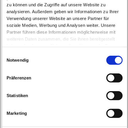
zu können und die Zugriffe auf unsere Website zu
analysieren. Außerdem geben wir Informationen zu Ihrer
Verwendung unserer Website an unsere Partner für
soziale Medien, Werbung und Analysen weiter. Unsere
Partner führen diese Informationen möglicherweise mit
Dienstag, 13. April 2027, 18:00 Uhr
weiteren Daten zusammen, die Sie ihnen bereitgestellt
haben oder die sie im Rahmen Ihrer Nutzung der Dienste
St. Konrad Wandlitz, Thälmannstraße 2,
gesammelt haben.
E
16348 Wandlitz
Notwendig
i
n
w
Präferenzen
i
l
l
Statistiken
i
g
Marketing
u
n