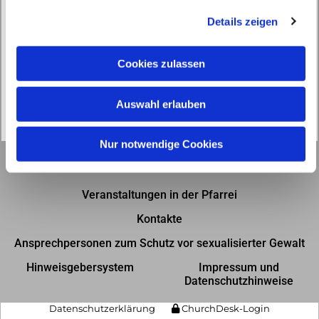
g
Details zeigen
s
a
u
Cookies zulassen
s
w
Auswahl erlauben
a
h
l
Nur notwendige Cookies
Gottesdienste in der Pfarrei
Veranstaltungen in der Pfarrei
Kontakte
Ansprechpersonen zum Schutz vor sexualisierter Gewalt
Hinweisgebersystem
Impressum und
Datenschutzhinweise
Datenschutzerklärung
ChurchDesk-Login