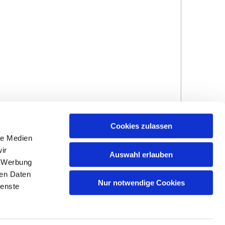
Cookies zulassen
le Medien
ir
Auswahl erlauben
, Werbung
ren Daten
Hinweisgebersystem
Impressum und
Nur notwendige Cookies
ienste
Datenschutzhinweise