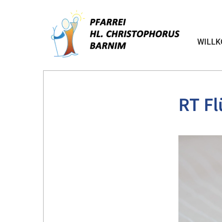
WILL
RT Fl