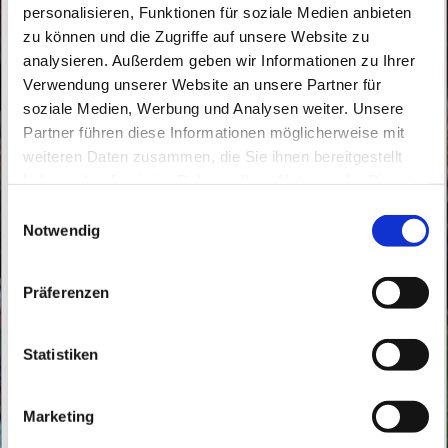
personalisieren, Funktionen für soziale Medien anbieten
zu können und die Zugriffe auf unsere Website zu
analysieren. Außerdem geben wir Informationen zu Ihrer
Verwendung unserer Website an unsere Partner für
soziale Medien, Werbung und Analysen weiter. Unsere
Samstag, 19. September 2026, 12:00 Uhr
Partner führen diese Informationen möglicherweise mit
weiteren Daten zusammen, die Sie ihnen bereitgestellt
Herz Jesu Bernau, Bahnhofstraße 9,
haben oder die sie im Rahmen Ihrer Nutzung der Dienste
16321 Bernau bei Berlin
gesammelt haben.
E
Notwendig
i
Pfarrvikar Ladislao Jareno Alarcon
n
w
Präferenzen
i
l
l
Statistiken
i
g
Marketing
u