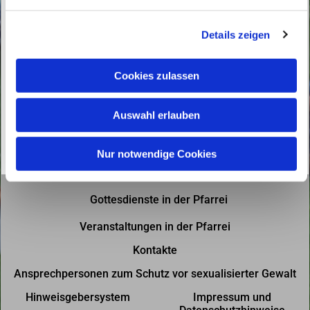
n
g
Details zeigen
s
a
u
Cookies zulassen
s
w
Auswahl erlauben
a
h
l
Nur notwendige Cookies
Gottesdienste in der Pfarrei
Veranstaltungen in der Pfarrei
Kontakte
Ansprechpersonen zum Schutz vor sexualisierter Gewalt
Hinweisgebersystem
Impressum und