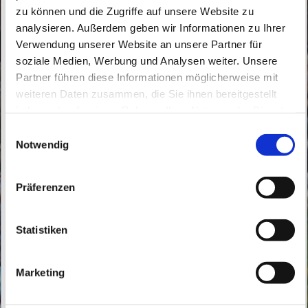
zu können und die Zugriffe auf unsere Website zu
analysieren. Außerdem geben wir Informationen zu Ihrer
Verwendung unserer Website an unsere Partner für
soziale Medien, Werbung und Analysen weiter. Unsere
Partner führen diese Informationen möglicherweise mit
Samstag, 8. Mai 2027, 18:00 Uhr
weiteren Daten zusammen, die Sie ihnen bereitgestellt
haben oder die sie im Rahmen Ihrer Nutzung der Dienste
Gehrenberge, Kolpingstraße 16, 16341
gesammelt haben.
E
Panketal
Notwendig
i
n
w
Präferenzen
i
l
l
Statistiken
i
g
Marketing
u
n