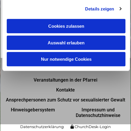
g
Details zeigen
s
a
u
Cookies zulassen
s
w
Auswahl erlauben
a
h
l
Nur notwendige Cookies
Gottesdienste in der Pfarrei
Veranstaltungen in der Pfarrei
Kontakte
Ansprechpersonen zum Schutz vor sexualisierter Gewalt
Hinweisgebersystem
Impressum und
Datenschutzhinweise
Datenschutzerklärung
ChurchDesk-Login