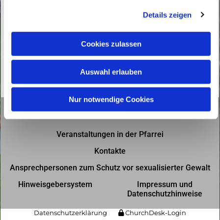
g
Details zeigen
s
a
u
Cookies zulassen
s
w
Auswahl erlauben
a
h
l
Nur notwendige Cookies
Gottesdienste in der Pfarrei
Veranstaltungen in der Pfarrei
Kontakte
Ansprechpersonen zum Schutz vor sexualisierter Gewalt
Hinweisgebersystem
Impressum und
Datenschutzhinweise
Datenschutzerklärung
ChurchDesk-Login