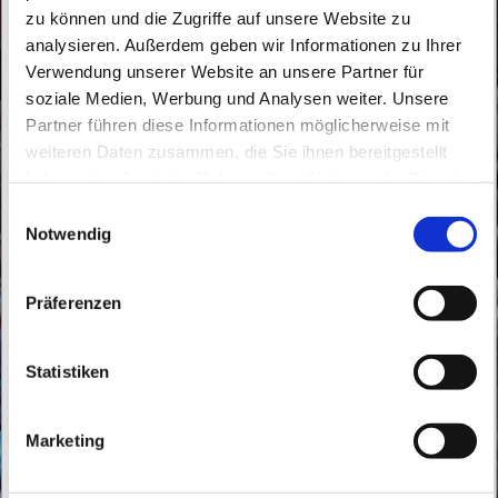
zu können und die Zugriffe auf unsere Website zu
analysieren. Außerdem geben wir Informationen zu Ihrer
Verwendung unserer Website an unsere Partner für
soziale Medien, Werbung und Analysen weiter. Unsere
Partner führen diese Informationen möglicherweise mit
Samstag, 29. Mai 2027, 18:00 Uhr
weiteren Daten zusammen, die Sie ihnen bereitgestellt
haben oder die sie im Rahmen Ihrer Nutzung der Dienste
Gehrenberge, Kolpingstraße 16, 16341
gesammelt haben.
E
Panketal
Notwendig
i
n
w
Präferenzen
i
l
l
Statistiken
i
g
Marketing
u
n