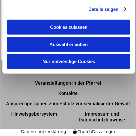
g
Details zeigen
s
a
u
Cookies zulassen
s
w
Auswahl erlauben
a
h
l
Nur notwendige Cookies
Gottesdienste in der Pfarrei
Veranstaltungen in der Pfarrei
Kontakte
Ansprechpersonen zum Schutz vor sexualisierter Gewalt
Hinweisgebersystem
Impressum und
Datenschutzhinweise
Datenschutzerklärung
ChurchDesk-Login