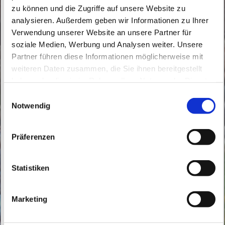
zu können und die Zugriffe auf unsere Website zu
analysieren. Außerdem geben wir Informationen zu Ihrer
Verwendung unserer Website an unsere Partner für
soziale Medien, Werbung und Analysen weiter. Unsere
Partner führen diese Informationen möglicherweise mit
Samstag, 14. November 2026, 18:00 Uhr
weiteren Daten zusammen, die Sie ihnen bereitgestellt
haben oder die sie im Rahmen Ihrer Nutzung der Dienste
Gehrenberge, Kolpingstraße 16, 16341
gesammelt haben.
E
Panketal
Notwendig
i
n
w
Präferenzen
i
l
l
Statistiken
i
g
Marketing
u
n