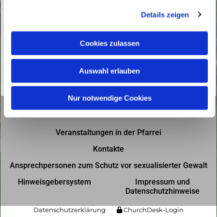
g
Details zeigen
s
a
u
Cookies zulassen
s
w
Auswahl erlauben
a
h
l
Nur notwendige Cookies
Gottesdienste in der Pfarrei
Veranstaltungen in der Pfarrei
Kontakte
Ansprechpersonen zum Schutz vor sexualisierter Gewalt
Hinweisgebersystem
Impressum und
Datenschutzhinweise
Datenschutzerklärung
ChurchDesk-Login