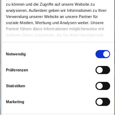
zu können und die Zugriffe auf unsere Website zu
analysieren. Außerdem geben wir Informationen zu Ihrer
Verwendung unserer Website an unsere Partner für
soziale Medien, Werbung und Analysen weiter. Unsere
Partner führen diese Informationen möglicherweise mit
Samstag, 9. Januar 2027, 18:00 Uhr
weiteren Daten zusammen, die Sie ihnen bereitgestellt
haben oder die sie im Rahmen Ihrer Nutzung der Dienste
Gehrenberge, Kolpingstraße 16, 16341
gesammelt haben.
E
Panketal
Notwendig
i
n
w
Präferenzen
i
l
l
Statistiken
i
g
Marketing
u
n