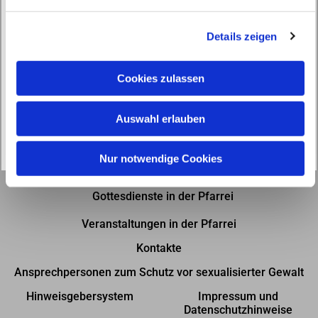
n
g
Details zeigen
s
a
u
Cookies zulassen
s
w
Auswahl erlauben
a
h
l
Nur notwendige Cookies
Gottesdienste in der Pfarrei
Veranstaltungen in der Pfarrei
Kontakte
Ansprechpersonen zum Schutz vor sexualisierter Gewalt
Hinweisgebersystem
Impressum und
Datenschutzhinweise