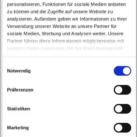
personalisieren, Funktionen für soziale Medien anbieten
zu können und die Zugriffe auf unsere Website zu
analysieren. Außerdem geben wir Informationen zu Ihrer
Verwendung unserer Website an unsere Partner für
soziale Medien, Werbung und Analysen weiter. Unsere
Partner führen diese Informationen möglicherweise mit
weiteren Daten zusammen, die Sie ihnen bereitgestellt
Dienstag, 26. Oktober 2027, 14:00 Uhr
haben oder die sie im Rahmen Ihrer Nutzung der Dienste
gesammelt haben.
E
Herz Jesu, Börnicker Straße 12, 16321
Notwendig
i
Bernau bei Berlin
n
w
Präferenzen
i
l
l
Statistiken
i
g
Marketing
u