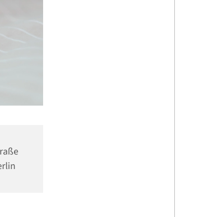
traße
rlin