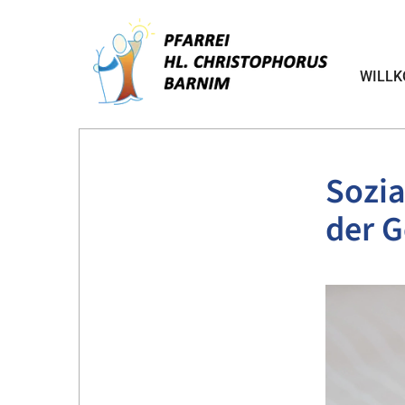
WILL
Sozia
der 