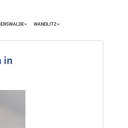
BERSWALDE
WANDLITZ
 in