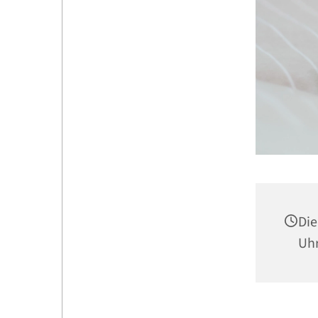
Die
Uh