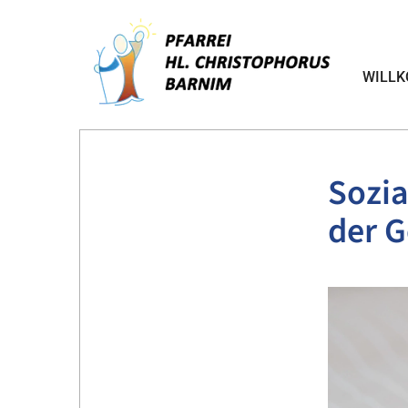
WILL
Sozia
der 