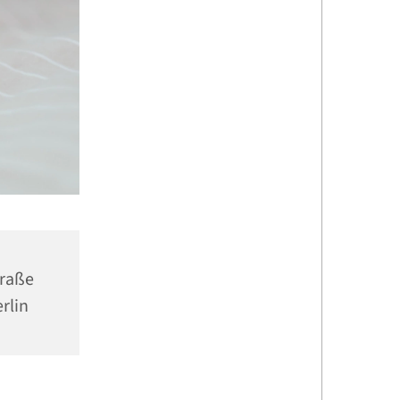
traße
rlin