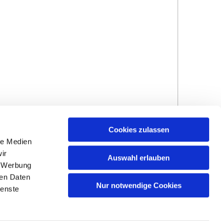
Cookies zulassen
le Medien
ir
Auswahl erlauben
, Werbung
ren Daten
Hinweisgebersystem
Impressum und
Nur notwendige Cookies
ienste
Datenschutzhinweise