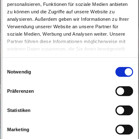
personalisieren, Funktionen für soziale Medien anbieten
zu können und die Zugriffe auf unsere Website zu
analysieren. Außerdem geben wir Informationen zu Ihrer
Verwendung unserer Website an unsere Partner für
soziale Medien, Werbung und Analysen weiter. Unsere
Partner führen diese Informationen möglicherweise mit
weiteren Daten zusammen, die Sie ihnen bereitgestellt
Dienstag, 20. Juli 2027, 14:00 Uhr
haben oder die sie im Rahmen Ihrer Nutzung der Dienste
gesammelt haben.
E
Herz Jesu, Börnicker Straße 12, 16321
Notwendig
i
Bernau bei Berlin
n
w
Präferenzen
i
l
l
Statistiken
i
g
Marketing
u