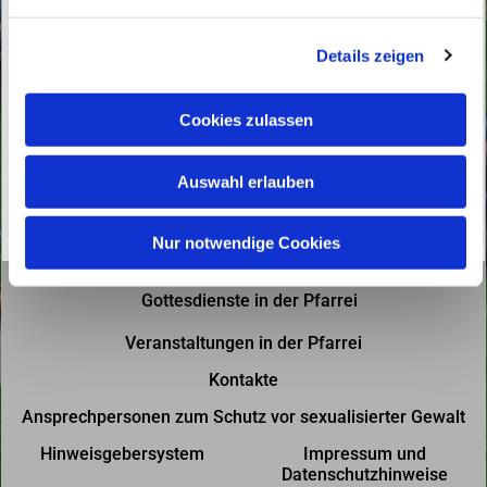
n
g
Details zeigen
s
a
u
Cookies zulassen
s
w
Auswahl erlauben
a
h
l
Nur notwendige Cookies
Gottesdienste in der Pfarrei
Veranstaltungen in der Pfarrei
Kontakte
Ansprechpersonen zum Schutz vor sexualisierter Gewalt
Hinweisgebersystem
Impressum und
Datenschutzhinweise