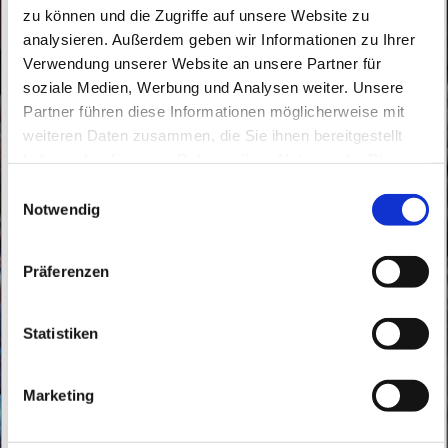
zu können und die Zugriffe auf unsere Website zu
analysieren. Außerdem geben wir Informationen zu Ihrer
Verwendung unserer Website an unsere Partner für
soziale Medien, Werbung und Analysen weiter. Unsere
Partner führen diese Informationen möglicherweise mit
weiteren Daten zusammen, die Sie ihnen bereitgestellt
haben oder die sie im Rahmen Ihrer Nutzung der Dienste
Donnerstag, 20. Januar 2028, 14:00 Uhr
gesammelt haben.
E
Notwendig
Buch, Röbellweg 61, 13125 Berlin
i
n
w
Präferenzen
i
l
l
Statistiken
i
g
Marketing
u
n