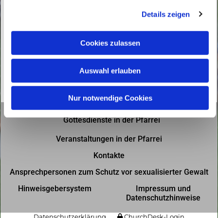
g
Details zeigen
s
a
u
Cookies zulassen
s
w
Auswahl erlauben
a
h
l
Nur notwendige Cookies
Gottesdienste in der Pfarrei
Veranstaltungen in der Pfarrei
Kontakte
Ansprechpersonen zum Schutz vor sexualisierter Gewalt
Hinweisgebersystem
Impressum und
Datenschutzhinweise
Datenschutzerklärung
ChurchDesk-Login